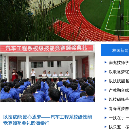
校园新闻
南充技师学
以技赋能 
产教融合赋
青春逐梦赛
以技赋能 匠心逐梦——汽车工程系校级技能
产教融合赋能
一技在手 
竞赛颁奖典礼圆满举行
志飞航空共建
快乐五一·