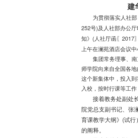
建
为贯彻落实人社部
252
)
号
及人社部办公厅
(
2017
知》
人社厅函〖
上午在澜苑酒店会议中
集团常务理事、南
师学院向来自全国各地
这个新集体中，投入到
入校，按时行课等工作
接着教务处副处
院党总支副书记、张
(
育课教学大纲》
试行
的阐释。