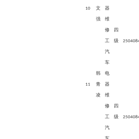
文
器
10
强
维
修
四
工
级
250408
汽
车
韩
电
青
器
11
凌
维
修
四
工
级
250408
汽
车