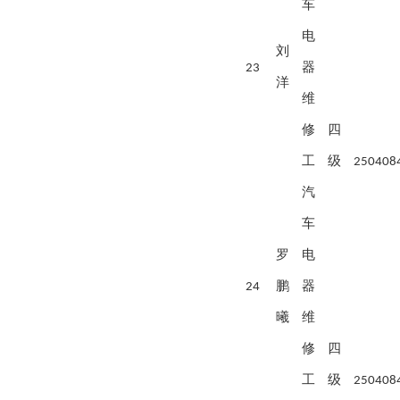
车
电
刘
器
23
洋
维
修
四
工
级
250408
汽
车
罗
电
鹏
器
24
曦
维
修
四
工
级
250408