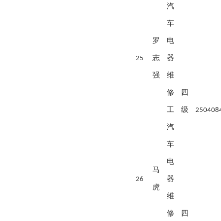
汽
车
罗
电
志
器
25
强
维
修
四
工
级
250408
汽
车
电
马
器
26
虎
维
修
四