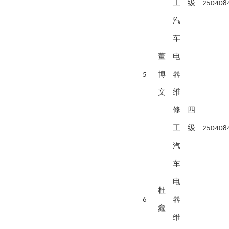
工
级
250408
汽
车
董
电
博
器
5
文
维
修
四
工
级
250408
汽
车
电
杜
器
6
鑫
维