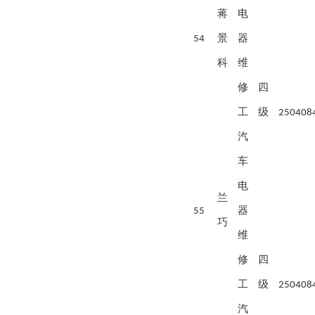
蒋
电
景
器
54
科
维
修
四
工
级
250408
汽
车
电
兰
器
55
巧
维
修
四
工
级
250408
汽