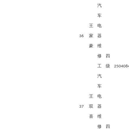
汽
车
王
电
家
器
36
豪
维
修
四
工
级
250408
汽
车
王
电
双
器
37
喜
维
修
四