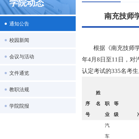
学院动态
南充技师学
通知公告
校园新闻
根据《南充技师
会议与活动
年4月8日至11日，
认定
考试的
335名考生
文件通览
教职法规
姓
序
名
职
等
学院院报
号
业
级
汽
车