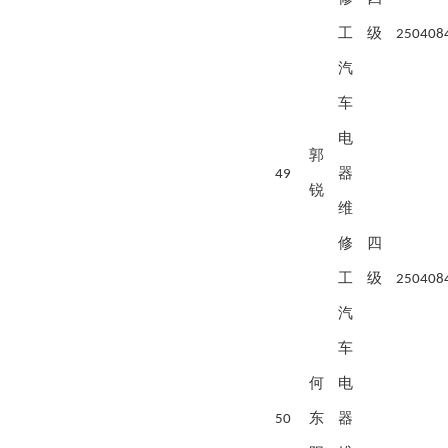
工
级
250408
汽
车
电
郭
器
49
锐
维
修
四
工
级
250408
汽
车
何
电
东
器
50