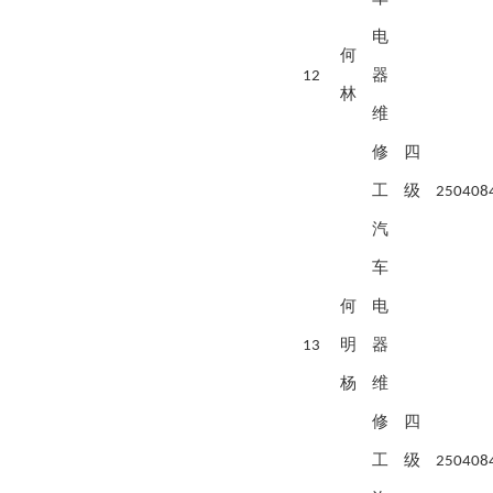
电
何
器
12
林
维
修
四
工
级
250408
汽
车
何
电
明
器
13
杨
维
修
四
工
级
250408