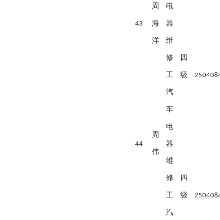
周
电
海
器
43
洋
维
修
四
工
级
250408
汽
车
电
周
器
44
伟
维
修
四
工
级
250408
汽