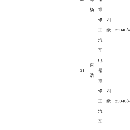
杨
维
修
四
工
级
250408
汽
车
电
唐
器
31
浩
维
修
四
工
级
250408
汽
车