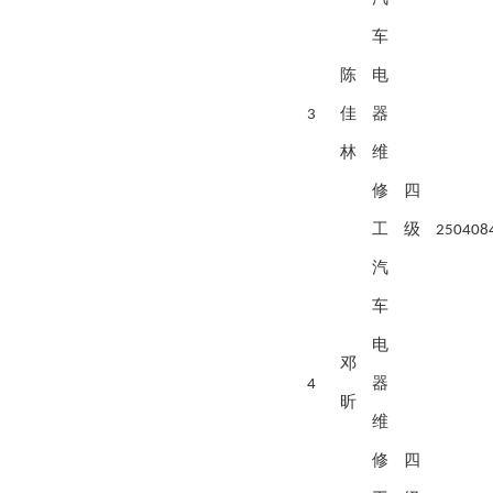
车
陈
电
佳
器
3
林
维
修
四
工
级
250408
汽
车
电
邓
器
4
昕
维
修
四