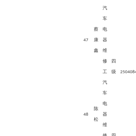
汽
车
蔡
电
康
器
47
鑫
维
修
四
工
级
250408
汽
车
电
陈
器
48
松
维
修
四